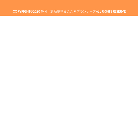
COPYRIGHT©2020
静岡｜遺品整理 まごころプランナーズ
ALL RIGHTS RESERVE